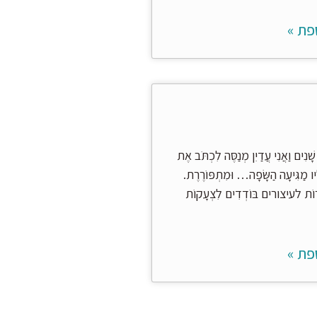
פת »
ָׁנִים וַאֲנִי עֲדַיִן מְנַסֶּה לִכְתֹּב אֶת
ו מַגִּיעָה הַשָּׂפָה… וּמִתְפּוֹרֶרֶת.
ָּרוֹת לעיצורים בּוֹדְדִים לִצְעָקוֹת
פת »