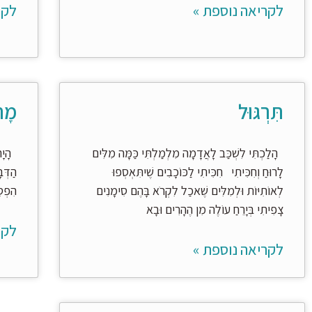
לקריאה נוספת »
לקר
תִּרְגּוּל
מָת
הָלַכְתִּי לִשְׁכַּב לָאֲדָמָה מִלְמַלְתִּי כַּמָּה מִלִּים
הָיָה 
לָרוּחַ וְחִכִּיתִי חִכִּיתִי לַכּוֹכָבִים שֶׁיתִּאְסְפוּ
הַדְּב
לְאוֹתִיּוֹת וּלְמִלִּים שֶׁאכַל לִקְרֹא בָּהֶם סִימָנִים
הִפְסִיקוּ ל
צָפִיתִי בְּיָרֵחַ עוֹלֶה מִן הֶהָרִים וּבָא
לקר
לקריאה נוספת »