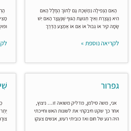
הַאִם הַנְּפִילָה נִמְשֶׁכֶת גַּם לְתוֹךְ הֶחָלָל הַאִם
הַרְבּ
הִיא נֶעֱצֶרֶת וְאֵיךְ תְּנוּעַת הַגּוּף שֶׁנֶּעֱצָר הַאִם יֵשׁ
מַצִּי
שָׂמָה קִיר אוֹ גְּבוּל אוֹ אֵם אוֹ אֶמְצַע הַדֶּרֶךְ
ופּוּ
לקריאה נוספת »
לקר
גפרור
שִׁ
אני, משה סילמן, מדליק משואה זו… ניצוץ,
כְּמוֹ
אחר כך שקט חיבקתי את לשונות האש וחייכתי
יֶתֶר 
היה רגע של חום ואז כוביתי רעש, אנשים צעקו
צוּרָה