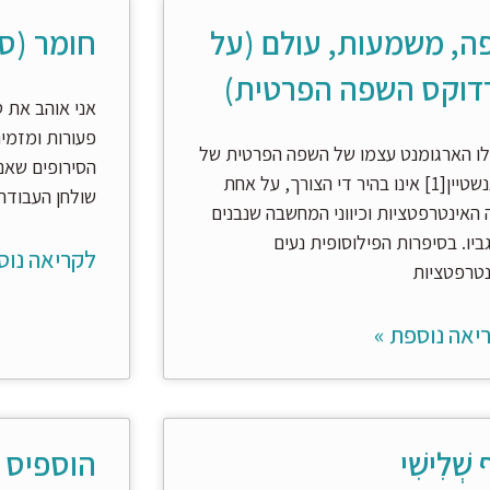
ה, משמעות, עולם (על
חומר (סי
דוקס השפה הפרטית)
אני אוהב את ט
פעורות ומזמינ
ו הארגומנט עצמו של השפה הפרטית של
הסירופים שאני
ויטגנשטיין[1] אינו בהיר די הצורך, על אחת
שולחן העבודה 
האינטרפטציות וכיווני המחשבה שנבנים
ביו. בסיפרות הפילוסופית נעים
לקריאה נוס
נטרפטציות
יאה נוספת »
ף שְׁלִישִׁי
הוספיס