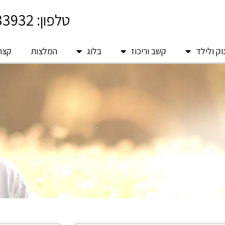
טלפון: 054-4633932
וק ולילד
קשב וריכוז
בלוג
המלצות
קצת 