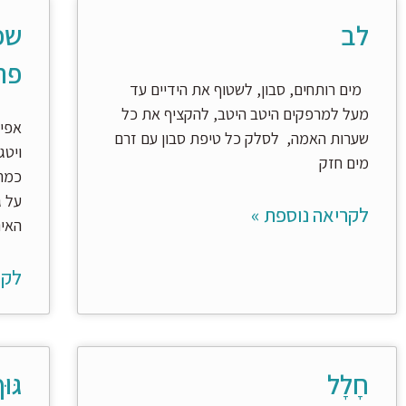
לב
שפ
פר
מים רותחים, סבון, לשטוף את הידיים עד
מעל למרפקים היטב היטב, להקציף את כל
אפיל
שערות האמה, לסלק כל טיפת סבון עם זרם
מים חזק
כמה 
על ג
לקריאה נוספת »
האי
לקר
חָלָל
גּוּ