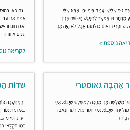
ֵה גּוּף שְׁלִישִׁי עָמַד בֵּינִי וּבֵין אַבָּא שֶׁלִּי
גם כאן בהוספי
עַ מֶרְחָב בּוֹ אֶפְשָׁר לְהִפָּגֵשׁ הָיוּ שׁם בֶּגִין
אמת אני עדיין
שְקש ופַריד ואוּם כוּלתוּם אֲבָל לֹא הָיָה אֲנִי
המדחום וראשי 
שנים אחורה
יאה נוספת »
לקריאה נוס
יר אַהֲבָה גאומטרי
שְׂדוֹת הַמ
 מְשֻׁלַּשָׁה אֲנִי מֵחַכָּה לִמְשֻׁלָּשׁ שֶׁיָּבוֹא אֵלַי
הַמַּחְשָׁבָה פּוֹר
מוּל יֶתֶר שֶׁיָּבוֹא אֵלַי חֹסֶר מוּל חֹסֶר וּנְאַבֵּד
כאלוּמת אוֹר הַתּ
 בְּיַחַד
רעיונותיי מהבהבים
כְּמוֹ חַקְלָאִי הַמ