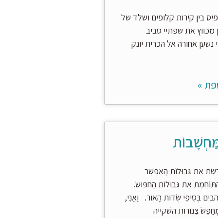
ס בין קירות קלופים ושלד של
 מכווץ את שפתיי סביב
נשען אחורה אל הכרית יונק
פת »
ַּחְשָׁבוֹת
ֶשֶׂת אֶת גְּבוּלוֹת הָאֶפְשַׁר
וֹחֶמֶת אֶת גְּבוּלוֹת הַחִפּוּשׂ.
 בְּסִיפֵי שְׂדוֹת הָאוֹר. וַאֲנִי,
ְּחַפֵּשׂ צִנּוֹרוֹת השׁקייה