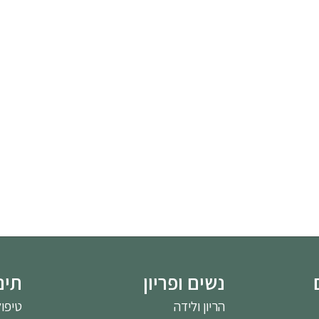
נשים ופריון
תינ
הריון ולידה
טיפו