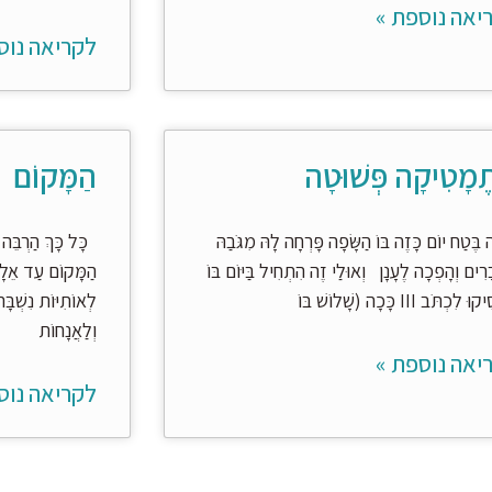
יאה נוספת »
לקריאה נוס
ֶמָטִיקָה פְּשׁוּטָה
הַמָּקוֹם
בֶּטַח יוֹם כָּזֶה בּוֹ הַשָּׂפָה פָּרְחָה לָהּ מִגֹּבַהּ
כָּל כָּךְ הַרְבֵּה ש
ָרִים וְהָפְכָה לֶעָנָן וְאוּלַי זֶה הִתְחִיל בַּיּוֹם בּוֹ
הַמָּקוֹם עַד אֵלָי
ִכְתֹּב III כָּכָה (שָׁלוֹשׁ בּוֹ
לְאוֹתִיּוֹת נִשְׁב
וְלַאֲנָחוֹת
יאה נוספת »
לקריאה נוס