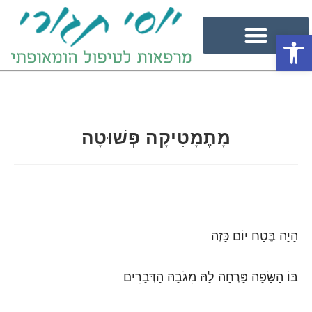
פתח סרגל נגישות
מָתֶמָטִיקָה פְּשׁוּטָה
הָיָה בֶּטַח יוֹם כָּזֶה
בּוֹ הַשָּׂפָה פָּרְחָה לָהּ מִגֹּבַהּ הַדְּבָרִים