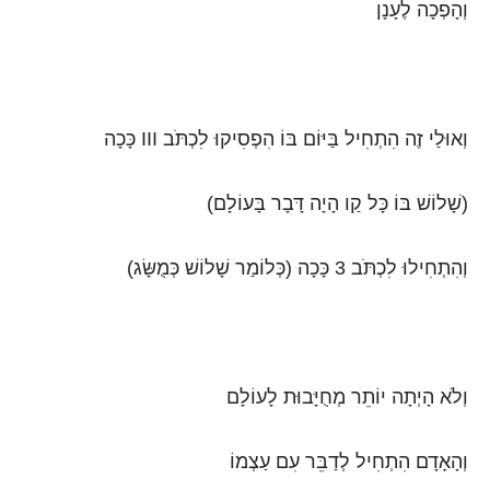
וְהָפְכָה לֶעָנָן
וְאוּלַי זֶה הִתְחִיל בַּיּוֹם בּוֹ הִפְסִיקוּ לִכְתֹּב III כָּכָה
(שָׁלוֹשׁ בּוֹ כָּל קַו הָיָה דָּבָר בָּעוֹלָם)
וְהִתְחִילוּ לִכְתֹּב 3 כָּכָה (כְּלוֹמַר שָׁלוֹשׁ כְּמֻשָּׂג)
וְלֹא הָיְתָה יוֹתֵר מְחֻיָּבוּת לָעוֹלָם
וְהָאָדָם הִתְחִיל לְדַבֵּר עִם עַצְמוֹ