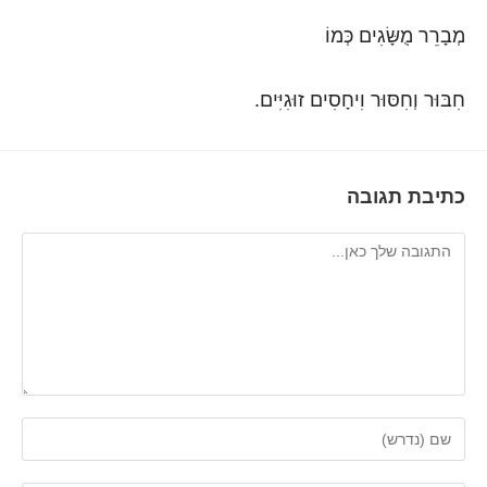
מְבָרֵר מֻשָּׂגִים כְּמוֹ
חִבּוּר וְחִסּוּר וִיחָסִים זוּגִיִּים.
כתיבת תגובה