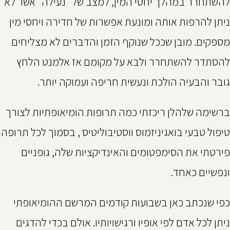
להשתחרר במהלך יחסי המין, למצב של "נעילה" אשר לא
ניתן להרפות אותה ומונעת אפשרות של חדירה ויחסי מין
מספקים. מובן שככל שנוקף הזמן והדברים לא מצליחים
להסתדר להשתחרר ולבא על מקומם אז אלמנט הלחץ
גובר והבעיה הולכת ונעשית חריפה ועמוקה יותר.
ברשימה שלהלן ריכזתי כמה תרופות הומיאופתיות לצורך
טיפול טבעי בואגיניזמוס ווסטיבוליטיס , בסמוך לכל תרופה
פירטתי את הסימפטומים והאינדיקציות שלה, גופניים
ונפשיים כאחד.
כפי שנכתב כאן בשבועות קודמים המרשם ההומיאופתי
ניתן לכל אדם לפי אופיו ורגישויותיו. אולם בכדי להדגים