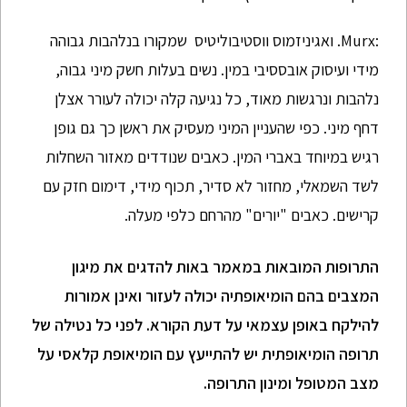
:Murx. ואגיניזמוס ווסטיבוליטיס שמקורו בנלהבות גבוהה
מידי ועיסוק אובססיבי במין. נשים בעלות חשק מיני גבוה,
נלהבות ונרגשות מאוד, כל נגיעה קלה יכולה לעורר אצלן
דחף מיני. כפי שהעניין המיני מעסיק את ראשן כך גם גופן
רגיש במיוחד באברי המין. כאבים שנודדים מאזור השחלות
לשד השמאלי, מחזור לא סדיר, תכוף מידי, דימום חזק עם
קרישים. כאבים "יורים" מהרחם כלפי מעלה.
התרופות המובאות במאמר באות להדגים את מיגון
המצבים בהם הומיאופתיה יכולה לעזור ואינן אמורות
להילקח באופן עצמאי על דעת הקורא. לפני כל נטילה של
תרופה הומיאופתית יש להתייעץ עם הומיאופת קלאסי על
מצב המטופל ומינון התרופה.