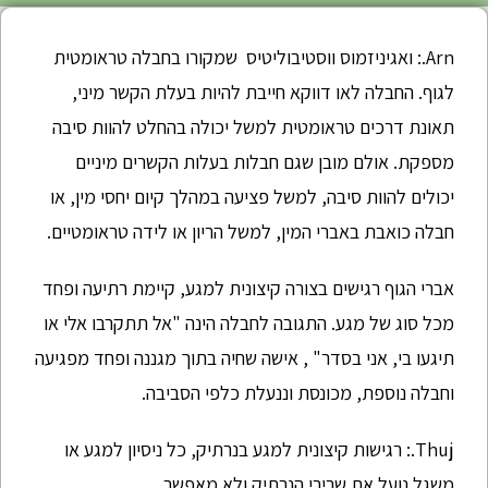
Arn.: ואגיניזמוס ווסטיבוליטיס שמקורו בחבלה טראומטית
לגוף. החבלה לאו דווקא חייבת להיות בעלת הקשר מיני,
תאונת דרכים טראומטית למשל יכולה בהחלט להוות סיבה
מספקת. אולם מובן שגם חבלות בעלות הקשרים מיניים
יכולים להוות סיבה, למשל פציעה במהלך קיום יחסי מין, או
חבלה כואבת באברי המין, למשל הריון או לידה טראומטיים.
אברי הגוף רגישים בצורה קיצונית למגע, קיימת רתיעה ופחד
מכל סוג של מגע. התגובה לחבלה הינה "אל תתקרבו אלי או
תיגעו בי, אני בסדר" , אישה שחיה בתוך מגננה ופחד מפגיעה
וחבלה נוספת, מכונסת וננעלת כלפי הסביבה.
Thuj.: רגישות קיצונית למגע בנרתיק, כל ניסיון למגע או
משגל נועל את שרירי הנרתיק ולא מאפשר.