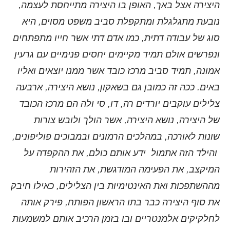
היצירה אצל באך, האופן בו היצירה מתייחסת לעצמה,
נובעת מתגלגלת ומתקפלת סביב משפט מסוים, היא
סוג של עבודה דתית, כמו אדם דתי אשר חייו מתפתחים
ונפרשים אולם תמיד מקיימים יחסים פנימיים עם גרעין
אמונה, תמיד סביב מרכז כובד אשר ממנו יוצאים ואליו
באים. ככה זה כמובן גם בשאקון, נושא היצירה, ארבעה
צלילים עוקבים יורדים רה, דו, סי ולה הם מרכז הכובד
של היצירה, נושא היצירה, אשר הולך ולובש צורות
שונות לאורכה, במהלכים הרמונים ובמבוכים פוליפונים,
והילד הזה אתמול
ידע אותם כולם, את ההקפדה על
המיקצב, את הפעימה המודגשת, את הזהירות
מההשתפכות ואת האינטימיות בין הצלילים, כאילו חיבק
את סוף היצירה כבר בתו הראשון הפותח, פירק אותה
לחלקיקים אלמנטריים ובו בזמן הרכיב אותם למשמעות