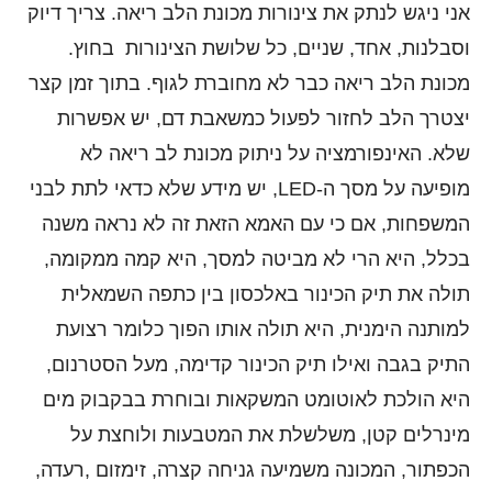
אני ניגש לנתק את צינורות מכונת הלב ריאה. צריך דיוק
וסבלנות, אחד, שניים, כל שלושת הצינורות בחוץ.
מכונת הלב ריאה כבר לא מחוברת לגוף. בתוך זמן קצר
יצטרך הלב לחזור לפעול כמשאבת דם, יש אפשרות
שלא. האינפורמציה על ניתוק מכונת לב ריאה לא
מופיעה על מסך ה-LED, יש מידע שלא כדאי לתת לבני
המשפחות, אם כי עם האמא הזאת זה לא נראה משנה
בכלל, היא הרי לא מביטה למסך, היא קמה ממקומה,
תולה את תיק הכינור באלכסון בין כתפה השמאלית
למותנה הימנית, היא תולה אותו הפוך כלומר רצועת
התיק בגבה ואילו תיק הכינור קדימה, מעל הסטרנום,
היא הולכת לאוטומט המשקאות ובוחרת בבקבוק מים
מינרלים קטן, משלשלת את המטבעות ולוחצת על
הכפתור, המכונה משמיעה גניחה קצרה, זימזום ,רעדה,