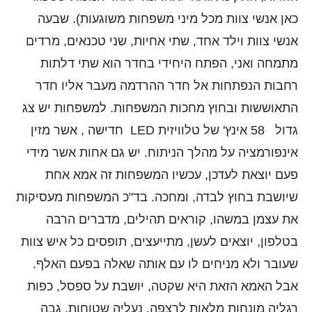
כאן אנשי צוות מכל מיני משפחות משוגעות). שבעה
אנשי צוות וילד אחד, שתי אחיות, שני טכנאים, מרדים
מתמחה ואני, הפתח היחידי בחדר הוא שתי דלתות
רחבות הנפתחות אל חדר ההרדמה מעבר אליו חדר
התאוששות ובחוץ מחכות המשפחות. למשפחות יש צג
גדול 58 אינץ' של טלוויזית LED חדישה , אשר מזין
אינפורמציה על מהלך הניתוח. יש גם אחות אשר מידי
פעם יוצאת לעדכן, עכשיו המשפחות זה אמא אחת
שיושבת בחוץ לבדה, ומחכה. בד"כ המשפחות מעסיקות
את עצמן במשהו, קוראים תהילים, מדברים הרבה
בטלפון, יוצאים לעשן, מתייעצים, תופסים כל איש צוות
שעובר ולא מניחים לו עם אותה שאלה בפעם האלף.
אבל האמא הזאת היא שקטה, יושבת על ספסל, כפות
רגליה מונחות מלאות לרצפה, נעליה שטוחות, גבה