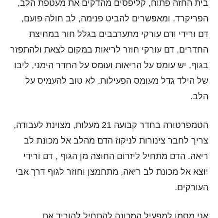
בית החזה פתוח, קליפסים מהדקים את מעטפת הלב,
הפריקרד, ומאפשרים להביט פנימה, לב חולה פועם,
דם ורידי ודם עורקי מתערבבים בגלל חור במחיצת
החדרים, דם עורקי חוזר לריאות במקום לצאת ולהתפזר
בגוף, יש עומס על הריאות ועומס על החדר הימני, ליבו
של הילד גדל מעומס הפעילות. לא טוב להעמיס על
הלב.
הטמפרטורה בחדר קבועה 21 מעלות, מצוינת לעבודה,
צריך לחבר צינורות לניקוז הדם מהלב אל מכונת לב
ריאה. הדם מתחיל ליזרום החוצה מן הגוף , דם ורידי
יוצא אל מכונת לב ריאה, מתחמצן וחוזר לגוף דרך אבי
העורקים.
אני מסמן למפעיל המכונה להתחיל להוריד את